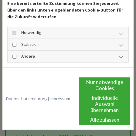
Eine bereits erteilte Zustimmung können Sie jederzeit
rückenschonende moderne Einrichtung
über den links unten eingeblendeten Cookie-Button für
die Zukunft widerrufen.
kostenfreie physiotherapeutische Behandlung
wöchentlich 1x
Notwendig
ein tolles erfahrenes Team
Statistik
Andere
Nur notwendige
Cookies
Individuelle
Datenschutzerklärung
|
Impressum
Auswahl
Ihre Bewerbung richten Sie bitte an:
übernehmen
Alle zulassen
simone.kretzschmar@freenet.de