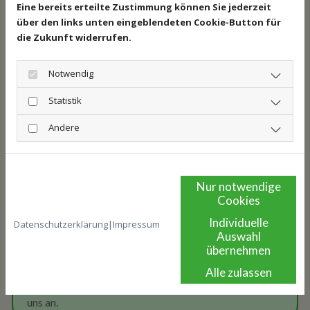
Eine bereits erteilte Zustimmung können Sie jederzeit
über den links unten eingeblendeten Cookie-Button für
die Zukunft widerrufen.
Notwendig
Statistik
Behandlung und Pflege Ihrer Füße
Andere
Nutzen Sie auch gern unsere Beratung und den
Verkauf von Pflegemittel zur Behandlung bei Ihnen zu
Hause. Für unsere gesetzlich und privat versicherten
Nur notwendige
Patienten führen wir Behandlungen auf
Cookies
Heilmittelverordnungen in unseren Praxen, aber auch
Individuelle
gern als Hausbesuch durch.
Datenschutzerklärung
|
Impressum
Auswahl
übernehmen
Unsere Praxis, die von allen Krankenkassen zur
„Abgabe von podologischen Leistungen“ zugelassen
Alle zulassen
sind, befindet sich auch ganz in Ihrer Nähe - rufen Sie
uns an.