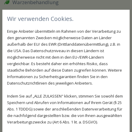
Warzenbehandlung
Hühneraugenbehandlung
Wir verwenden Cookies.
Behandlung eingewachsener Nägel
Einige Anbieter übermitteln im Rahmen von der Verarbeitung zu
orthopädische Beratung
den genannten Zwecken möglicherweise Daten an Länder
Zusammenarbeit mit orthopädischen
außerhalb der EU/ des EWR (Drittlanddatenübermittlung), z.B. in
Schuhmachern
die USA. Das Datenschutzniveau in diesen Ländern ist
möglicherweise nicht mit dem in den EU-/EWR-Ländern
Maßnahmen zur Druckentlastung / Verkauf von
vergleichbar. Es besteht daher ein erhöhtes Risiko, dass
Druckschutz
staatliche Behörden auf diese Daten zugreifen können. Weitere
Informationen zu Sicherheitsgarantien finden Sie in den
künstlicher Nagelersatz
Datenschutzrichtlinien des jeweiligen Anbieters.
bestens aufgehoben.
Indem Sie auf „ALLE ZULASSEN" klicken, stimmen Sie sowohl dem
Speichern und Abrufen von Informationen auf Ihrem Gerät (§ 25
Wenn Sie auf Nummer sicher gehen wollen, vereinbaren Sie
Abs. 1 TDDDG) sowie der anschließenden Datenverarbeitung für
einen Termin - wir freuen uns auf Sie.
die nachfolgend dargestellten bzw. die von Ihnen ausgewählten
Verarbeitungszwecke zu (Art 6 Abs. 1 lit. a. DSGVO).